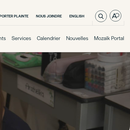
VISITER
PORTER PLAINTE
NOUS JOINDRE
ENGLISH
Ouvre
LA
la
PAGE
barre
EN
:
d'outil
nts
Services
Calendrier
Nouvelles
Mozaïk Portal
ENGLISH.
d'acces